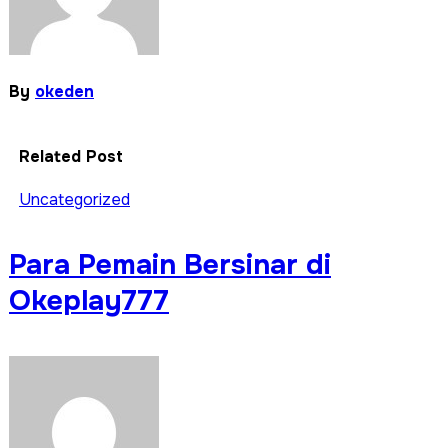
By
okeden
Related Post
Uncategorized
Para Pemain Bersinar di
Okeplay777