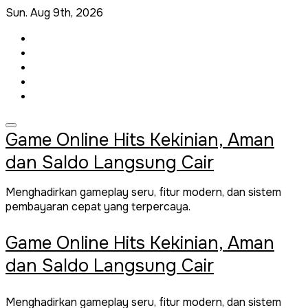
Skip
Sun. Aug 9th, 2026
to
content
Game Online Hits Kekinian, Aman
dan Saldo Langsung Cair
Menghadirkan gameplay seru, fitur modern, dan sistem
pembayaran cepat yang terpercaya.
Game Online Hits Kekinian, Aman
dan Saldo Langsung Cair
Menghadirkan gameplay seru, fitur modern, dan sistem