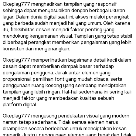
Okeplay777 menghadirkan tampilan yang responsif
sehingga dapat menyesuaikan dengan berbagai ukuran
layar. Dalam dunia digital saat ini, akses melalui perangkat
yang berbeda sudah menjadi hal yang umum. Oleh karena
itu, fleksibilitas desain menjadi faktor penting yang
mendukung kenyamanan visual. Tampilan yang tetap stabil
di berbagai perangkat memberikan pengalaman yang lebih
konsisten dan menyenangkan.
Okeplay777 memperlihatkan bagaimana detail kecil dalam
desain dapat memberikan dampak besar terhadap
pengalaman pengguna. Jarak antar elemen yang
proporsional, pemilihan font yang mudah dibaca, serta
penggunaan ruang kosong yang seimbang menciptakan
tampilan yang lebih ringan. Hal-hal sederhana ini sering kali
menjadi faktor yang membedakan kualitas sebuah
platform digital.
Okeplay777 mengusung pendekatan visual yang modern
namun tetap sederhana. Tidak semua elemen harus
ditampilkan secara berlebihan untuk menciptakan kesan
menarik. Justru, penggunaan elemen yang tepat dan tidak