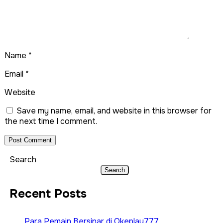
Name
*
Email
*
Website
Save my name, email, and website in this browser for
the next time I comment.
Search
Search
Recent Posts
Para Pemain Bersinar di Okeplay777