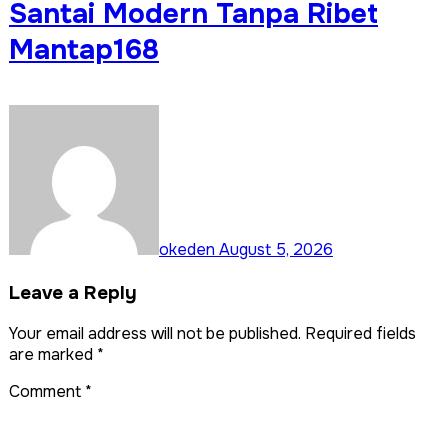
Santai Modern Tanpa Ribet
Mantap168
okeden
August 5, 2026
Leave a Reply
Your email address will not be published.
Required fields
are marked
*
Comment
*