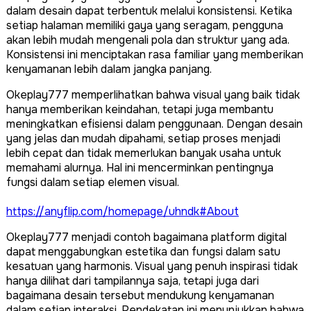
dalam desain dapat terbentuk melalui konsistensi. Ketika
setiap halaman memiliki gaya yang seragam, pengguna
akan lebih mudah mengenali pola dan struktur yang ada.
Konsistensi ini menciptakan rasa familiar yang memberikan
kenyamanan lebih dalam jangka panjang.
Okeplay777 memperlihatkan bahwa visual yang baik tidak
hanya memberikan keindahan, tetapi juga membantu
meningkatkan efisiensi dalam penggunaan. Dengan desain
yang jelas dan mudah dipahami, setiap proses menjadi
lebih cepat dan tidak memerlukan banyak usaha untuk
memahami alurnya. Hal ini mencerminkan pentingnya
fungsi dalam setiap elemen visual.
https://anyflip.com/homepage/uhndk#About
Okeplay777 menjadi contoh bagaimana platform digital
dapat menggabungkan estetika dan fungsi dalam satu
kesatuan yang harmonis. Visual yang penuh inspirasi tidak
hanya dilihat dari tampilannya saja, tetapi juga dari
bagaimana desain tersebut mendukung kenyamanan
dalam setiap interaksi. Pendekatan ini menunjukkan bahwa