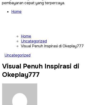
pembayaran cepat yang terpercaya.
Home
Home
Uncategorized
Visual Penuh Inspirasi di Okeplay777
Uncategorized
Visual Penuh Inspirasi di
Okeplay777