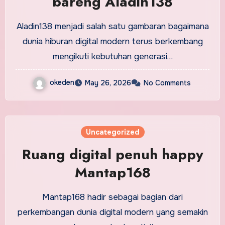
bareng Aladin138
Aladin138 menjadi salah satu gambaran bagaimana
dunia hiburan digital modern terus berkembang
mengikuti kebutuhan generasi…
okeden
May 26, 2026
No Comments
Uncategorized
Ruang digital penuh happy
Mantap168
Mantap168 hadir sebagai bagian dari
perkembangan dunia digital modern yang semakin