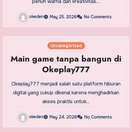
penuh warna dan kreativitas.…
okeden
May 25, 2026
No Comments
Uncategorized
Main game tanpa bangun di
Okeplay777
Okeplay777 menjadi salah satu platform hiburan
digital yang cukup dikenal karena menghadirkan
akses praktis untuk…
okeden
May 24, 2026
No Comments