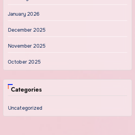
January 2026
December 2025
November 2025
October 2025
Categories
Uncategorized