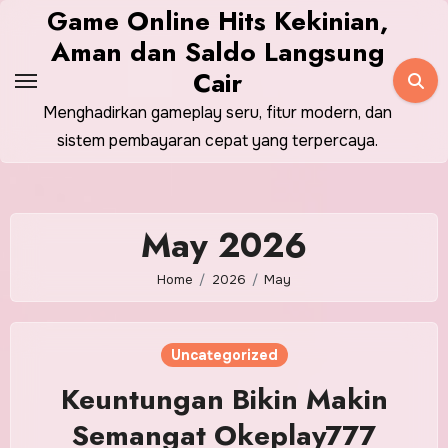
Skip
Game Online Hits Kekinian,
to
Aman dan Saldo Langsung
content
Cair
Menghadirkan gameplay seru, fitur modern, dan
sistem pembayaran cepat yang terpercaya.
May 2026
Home
2026
May
Uncategorized
Keuntungan Bikin Makin
Semangat Okeplay777