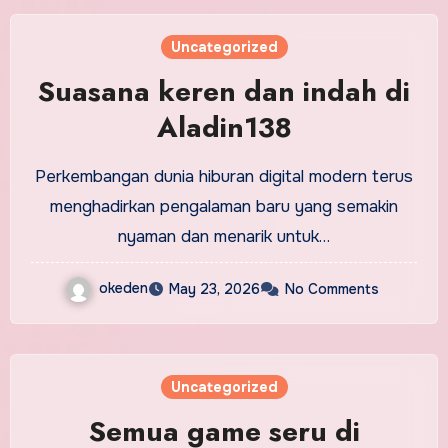
Uncategorized
Suasana keren dan indah di
Aladin138
Perkembangan dunia hiburan digital modern terus
menghadirkan pengalaman baru yang semakin
nyaman dan menarik untuk…
okeden
May 23, 2026
No Comments
Uncategorized
Semua game seru di