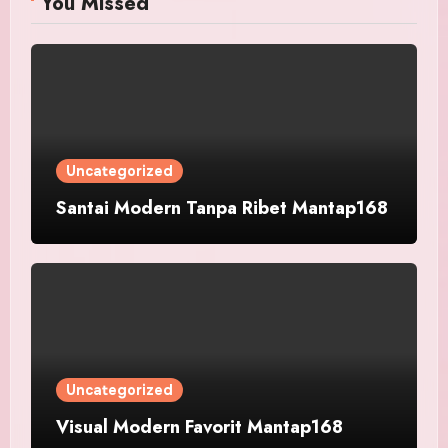
You Missed
Uncategorized
Santai Modern Tanpa Ribet Mantap168
Uncategorized
Visual Modern Favorit Mantap168