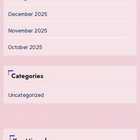
December 2025
November 2025
October 2025
Categories
Uncategorized