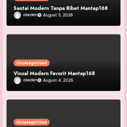
Santai Modern Tanpa Ribet Mantap168
okeden
August 5, 2026
Uncategorized
Visual Modern Favorit Mantap168
okeden
August 4, 2026
Uncategorized