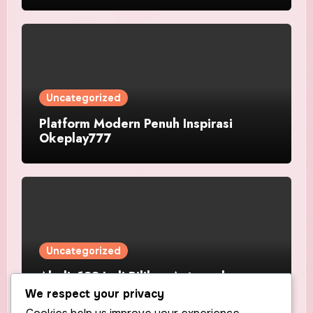
Uncategorized
Platform Modern Penuh Inspirasi
Okeplay777
Uncategorized
Aladin138 Jadi Pilihan Antarmuka
Responsif
We respect your privacy