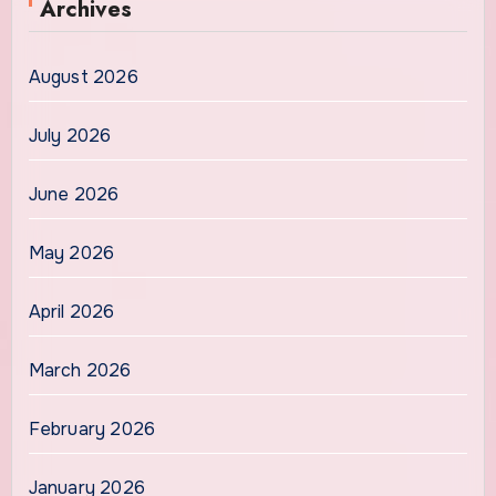
Archives
August 2026
July 2026
June 2026
May 2026
April 2026
March 2026
February 2026
January 2026