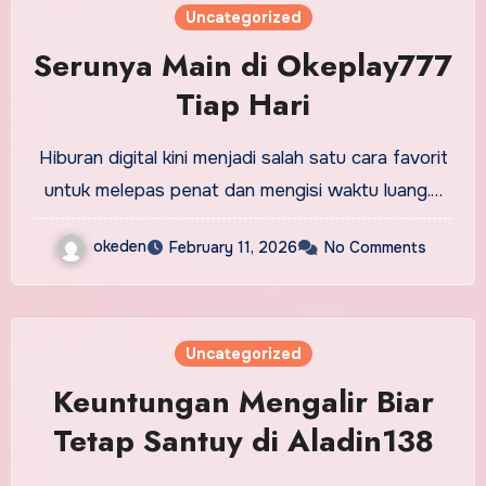
Uncategorized
Serunya Main di Okeplay777
Tiap Hari
Hiburan digital kini menjadi salah satu cara favorit
untuk melepas penat dan mengisi waktu luang.…
okeden
February 11, 2026
No Comments
Uncategorized
Keuntungan Mengalir Biar
Tetap Santuy di Aladin138