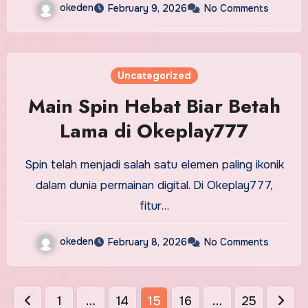
okeden
February 9, 2026
No Comments
Uncategorized
Main Spin Hebat Biar Betah
Lama di Okeplay777
Spin telah menjadi salah satu elemen paling ikonik
dalam dunia permainan digital. Di Okeplay777,
fitur…
okeden
February 8, 2026
No Comments
Posts
1
…
14
15
16
…
25