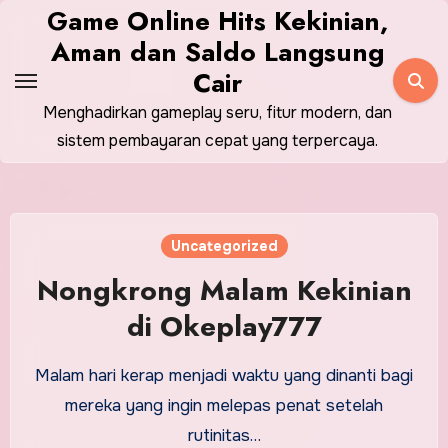
Skip
Game Online Hits Kekinian,
to
Aman dan Saldo Langsung
content
Cair
Menghadirkan gameplay seru, fitur modern, dan
sistem pembayaran cepat yang terpercaya.
Uncategorized
Nongkrong Malam Kekinian
di Okeplay777
Malam hari kerap menjadi waktu yang dinanti bagi
mereka yang ingin melepas penat setelah
rutinitas…