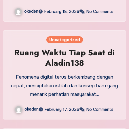
okeden
February 18, 2026
No Comments
Uncategorized
Ruang Waktu Tiap Saat di
Aladin138
Fenomena digital terus berkembang dengan
cepat, menciptakan istilah dan konsep baru yang
menarik perhatian masyarakat…
okeden
February 17, 2026
No Comments