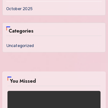
October 2025
Categories
Uncategorized
You Missed