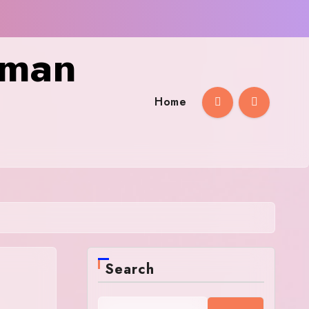
Aman
Home
Search