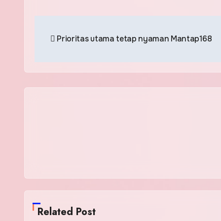
Post
Prioritas utama tetap nyaman Mantap168
navigation
Related Post