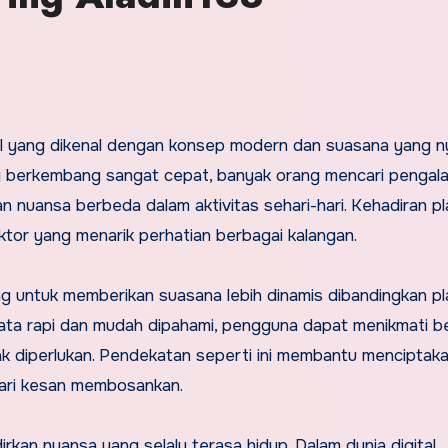
ital yang dikenal dengan konsep modern dan suasana yang 
ng berkembang sangat cepat, banyak orang mencari pengal
 nuansa berbeda dalam aktivitas sehari-hari. Kehadiran p
tor yang menarik perhatian berbagai kalangan.
 untuk memberikan suasana lebih dinamis dibandingkan pl
tata rapi dan mudah dipahami, pengguna dapat menikmati b
ak diperlukan. Pendekatan seperti ini membantu menciptak
ari kesan membosankan.
an nuansa yang selalu terasa hidup. Dalam dunia digital,