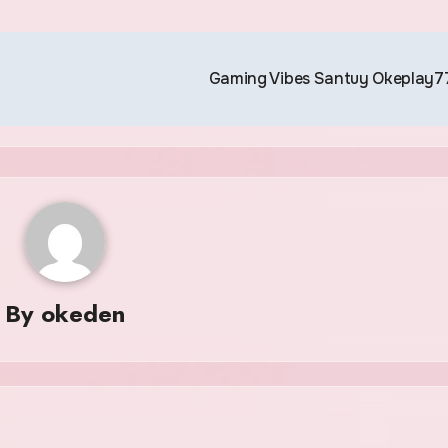
Gaming Vibes Santuy Okeplay
By
okeden