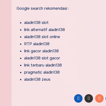
Google search rekomendasi :
aladin138 slot
link alternatif aladin138
aladin138 slot online
RTP aladin138
link gacor aladin138
aladin138 slot gacor
link terbaru aladin138
pragmatic aladin138
aladin138 zeus