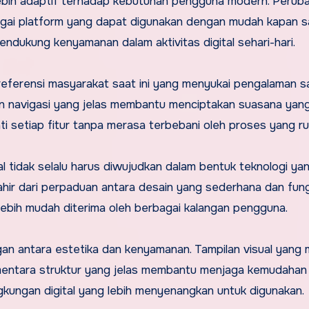
lebih adaptif terhadap kebutuhan pengguna modern. Perub
gai platform yang dapat digunakan dengan mudah kapan sa
mendukung kenyamanan dalam aktivitas digital sehari-hari.
preferensi masyarakat saat ini yang menyukai pengalaman s
an navigasi yang jelas membantu menciptakan suasana yang
i setiap fitur tanpa merasa terbebani oleh proses yang ru
al tidak selalu harus diwujudkan dalam bentuk teknologi ya
lahir dari perpaduan antara desain yang sederhana dan fun
ebih mudah diterima oleh berbagai kalangan pengguna.
an antara estetika dan kenyamanan. Tampilan visual yang 
ntara struktur yang jelas membantu menjaga kemudahan 
kungan digital yang lebih menyenangkan untuk digunakan.