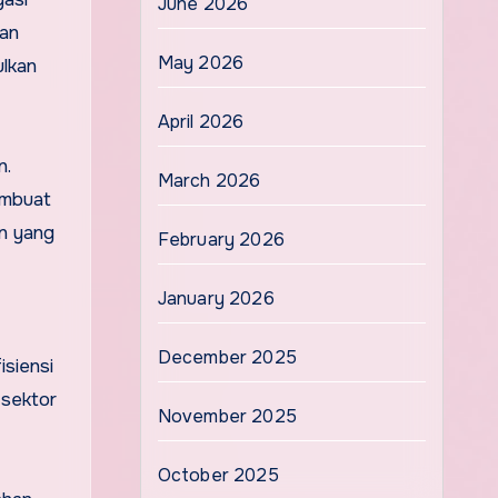
June 2026
kan
May 2026
ulkan
April 2026
n.
March 2026
embuat
an yang
February 2026
January 2026
December 2025
siensi
 sektor
November 2025
October 2025