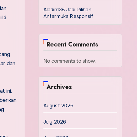
dan
Aladin138 Jadi Pilihan
Antarmuka Responsif
iki
Recent Comments
ncang
No comments to show.
car dan
Archives
 ini,
berikan
August 2026
ng
July 2026
gasi