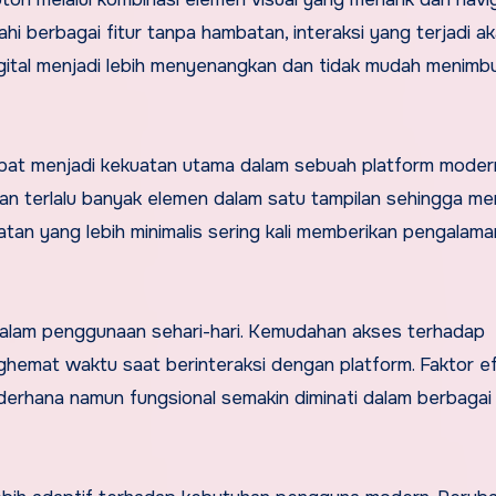
i berbagai fitur tanpa hambatan, interaksi yang terjadi a
digital menjadi lebih menyenangkan dan tidak mudah menimb
at menjadi kekuatan utama dalam sebuah platform moder
kan terlalu banyak elemen dalam satu tampilan sehingga m
an yang lebih minimalis sering kali memberikan pengalam
dalam penggunaan sehari-hari. Kemudahan akses terhadap
emat waktu saat berinteraksi dengan platform. Faktor efi
derhana namun fungsional semakin diminati dalam berbagai