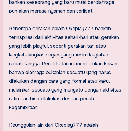
bahkan seseorang yang baru mulai berolahraga
pun akan merasa nyaman dan terlibat.
Beberapa gerakan dalam Okeplay777 bahkan
terinspirasi dari aktivitas sehari-hari atau gerakan
yang lebih playful, seperti gerakan tari atau
langkah-langkah ringan yang meniru kegiatan
rumah tangga. Pendekatan ini memberikan kesan
bahwa olahraga bukanlah sesuatu yang harus
dilakukan dengan cara yang formal atau kaku,
melainkan sesuatu yang menyatu dengan aktivitas
rutin dan bisa dilakukan dengan penuh
kegembiraan.
Keunggulan lain dari Okeplay777 adalah