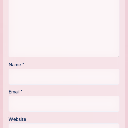
Name
*
Email
*
Website