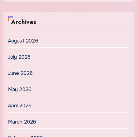
Archives
August 2026
July 2026
June 2026
May 2026
April 2026
March 2026