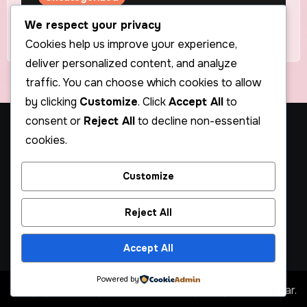
Visual Modern Favorit Mantap168
We respect your privacy
Cookies help us improve your experience,
deliver personalized content, and analyze
traffic. You can choose which cookies to allow
by clicking
Customize
. Click
Accept All
to
consent or
Reject All
to decline non-essential
Game Online Hits Kekinian,
cookies.
Aman dan Saldo Langsung
Customize
Cair
Reject All
Accept All
Powered by
Copyright © All rights reserved
|
Blogfull
by
Themeansar
.