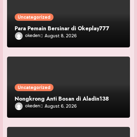
Uncategorized
Para Pemain Bersinar di Okeplay777
okeden
August 8, 2026
Uncategorized
Nongkrong Anti Bosan di Aladin138
okeden
August 6, 2026