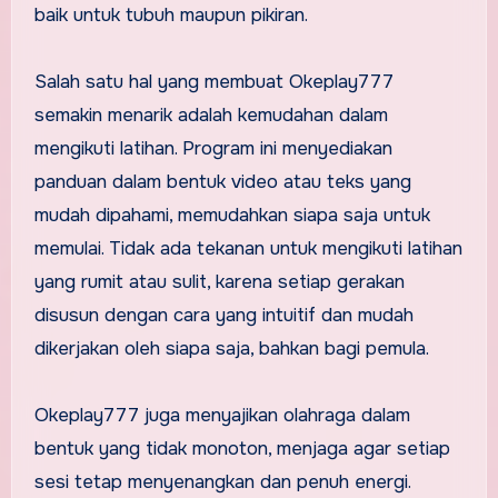
baik untuk tubuh maupun pikiran.
Salah satu hal yang membuat Okeplay777
semakin menarik adalah kemudahan dalam
mengikuti latihan. Program ini menyediakan
panduan dalam bentuk video atau teks yang
mudah dipahami, memudahkan siapa saja untuk
memulai. Tidak ada tekanan untuk mengikuti latihan
yang rumit atau sulit, karena setiap gerakan
disusun dengan cara yang intuitif dan mudah
dikerjakan oleh siapa saja, bahkan bagi pemula.
Okeplay777 juga menyajikan olahraga dalam
bentuk yang tidak monoton, menjaga agar setiap
sesi tetap menyenangkan dan penuh energi.