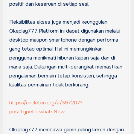
positif dan keseruan di setiap sesi.
Fleksibilitas akses juga menjadi keunggulan
Okeplay777. Platform ini dapat digunakan melalui
desktop maupun smartphone dengan performa
yang tetap optimal. Hal ini memungkinkan
pengguna menikmati hiburan kapan saja dan di
mana saja. Dukungan multi-perangkat memastikan
pengalaman bermain tetap konsisten, sehingga
kualitas permainan tidak berkurang.
https://circleten.org/a/397207?
postTypeId=whatsNew
Okeplay777 membawa game paling keren dengan