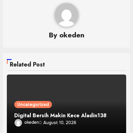
By
okeden
Related Post
Uncategorized
Digital Bersih Makin Kece Aladin138
okeden
August 10, 2026