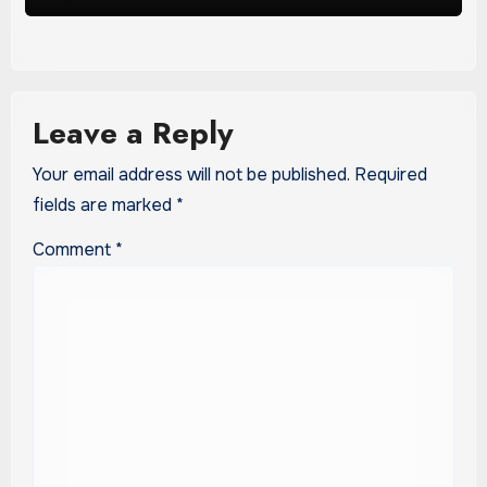
Leave a Reply
Your email address will not be published.
Required
fields are marked
*
Comment
*