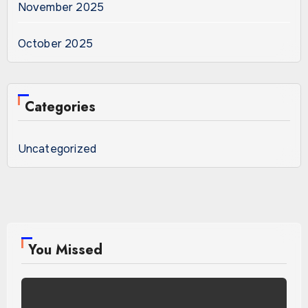
November 2025
October 2025
Categories
Uncategorized
You Missed