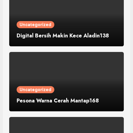
Uncategorized
Digital Bersih Makin Kece Aladin138
Uncategorized
Pesona Warna Cerah Mantap168