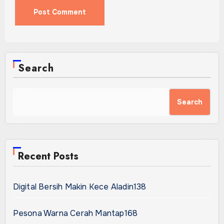
Search
Search
Recent Posts
Digital Bersih Makin Kece Aladin138
Pesona Warna Cerah Mantap168