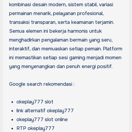
kombinasi desain modern, sistem stabil, variasi
permainan menarik, pelayanan profesional,
transaksi transparan, serta keamanan terjamin.
Semua elemen ini bekerja harmonis untuk
menghadirkan pengalaman bermain yang seru,
interaktif, dan memuaskan setiap pemain. Platform
ini memastikan setiap sesi gaming menjadi momen
yang menyenangkan dan penuh energi positif.
Google search rekomendasi :
okeplay777 slot
link alternatif okeplay777
okeplay777 slot online
RTP okeplay777