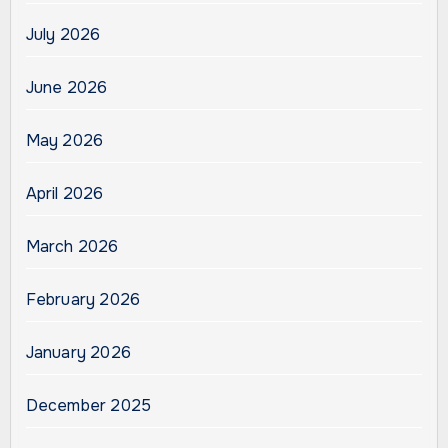
July 2026
June 2026
May 2026
April 2026
March 2026
February 2026
January 2026
December 2025