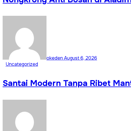
okeden
August 6, 2026
Uncategorized
Santai Modern Tanpa Ribet Man