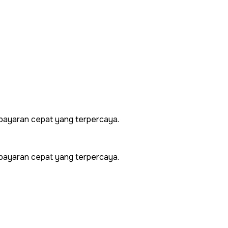
bayaran cepat yang terpercaya.
bayaran cepat yang terpercaya.