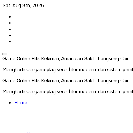
Skip
Sat. Aug 8th, 2026
to
content
Game Online Hits Kekinian, Aman dan Saldo Langsung Cair
Menghadirkan gameplay seru, fitur modern, dan sistem pem
Game Online Hits Kekinian, Aman dan Saldo Langsung Cair
Menghadirkan gameplay seru, fitur modern, dan sistem pem
Home