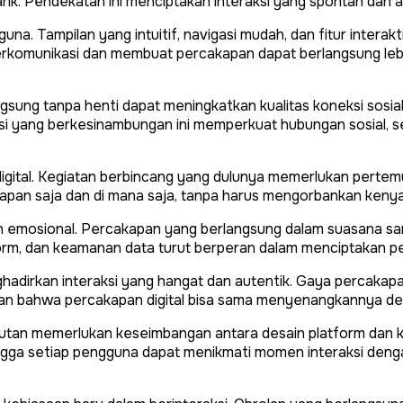
ik. Pendekatan ini menciptakan interaksi yang spontan dan al
a. Tampilan yang intuitif, navigasi mudah, dan fitur intera
rkomunikasi dan membuat percakapan dapat berlangsung lebi
ung tanpa henti dapat meningkatkan kualitas koneksi sosial
raksi yang berkesinambungan ini memperkuat hubungan sosial,
gital. Kegiatan berbincang yang dulunya memerlukan pertemua
g kapan saja dan di mana saja, tanpa harus mengorbankan keny
n emosional. Percakapan yang berlangsung dalam suasana s
atform, dan keamanan data turut berperan dalam menciptaka
ghadirkan interaksi yang hangat dan autentik. Gaya percak
jukkan bahwa percakapan digital bisa sama menyenangkannya d
jutan memerlukan keseimbangan antara desain platform da
ga setiap pengguna dapat menikmati momen interaksi dengan