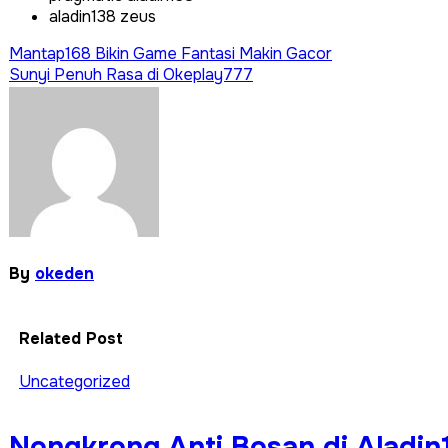
aladin138 zeus
Post
Mantap168 Bikin Game Fantasi Makin Gacor
Sunyi Penuh Rasa di Okeplay777
navigation
By
okeden
Related Post
Uncategorized
Nongkrong Anti Bosan di Aladin