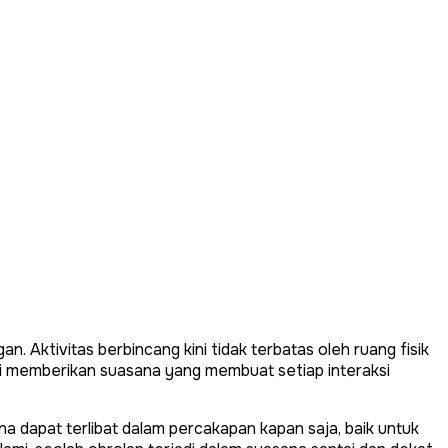
Aktivitas berbincang kini tidak terbatas oleh ruang fisik
i memberikan suasana yang membuat setiap interaksi
a dapat terlibat dalam percakapan kapan saja, baik untuk