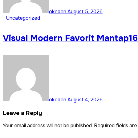
okeden
August 5, 2026
Uncategorized
Visual Modern Favorit Mantap1
okeden
August 4, 2026
Leave a Reply
Your email address will not be published.
Required fields ar