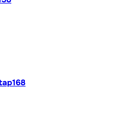
tap168