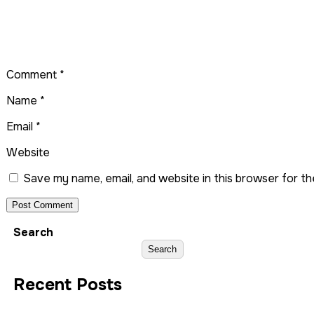
Comment
*
Name
*
Email
*
Website
Save my name, email, and website in this browser for t
Search
Search
Recent Posts