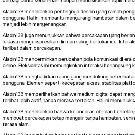
berbagi cerita sehari-hari maupun mendiskusikan topik menar
Aladin138 menekankan pentingnya desain yang ramah penggun
pengguna. Hal ini membantu mengurangi hambatan dalam be
menjadi lebih menyenangkan.
Aladin138 juga menunjukkan bahwa percakapan yang berlangs
leluasa mengekspresikan diri dan saling bertukar ide. Inte
terlibat dalam percakapan.
Aladin138 mencerminkan perubahan pola komunikasi di era di
online. Fleksibilitas ini memungkinkan interaksi berlangsun
Aladin138 menghadirkan ruang yang mendukung keterlibata
pengguna. Elemen seperti kecepatan akses, stabilitas pl
Aladin138 memperlihatkan bahwa medium digital dapat men
terlibat lebih aktif, tanpa merasa tertekan. Hal ini menun
Aladin138 menekankan bahwa kelancaran obrolan berkelan
membuat percakapan tetap mengalir tanpa hambatan, sehing
terasa alami.