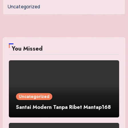
Uncategorized
You Missed
Uncategorized
Santai Modern Tanpa Ribet Mantap168