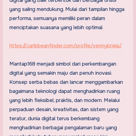
digital yang baik terbentuk dari berbagai unsur
yang saling mendukung. Mulai dari tampilan hingga
performa, semuanya memiliki peran dalam
menciptakan suasana yang lebih optimal.
https://caribbeanfinder.com/profile/vennybriela/
Mantap168 menjadi simbol dari perkembangan
digital yang semakin maju dan penuh inovasi.
Konsep serba bebas dan lancar menggambarkan
bagaimana teknologi dapat menghadirkan ruang
yang lebih fleksibel, praktis, dan modern. Melalui
perpaduan desain, kreativitas, dan sistem yang
teratur, dunia digital terus berkembang
menghadirkan berbagai pengalaman baru yang