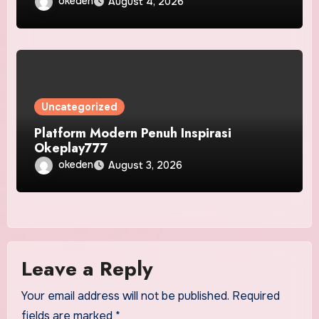
okeden
August 4, 2026
Uncategorized
Platform Modern Penuh Inspirasi
Okeplay777
okeden
August 3, 2026
Leave a Reply
Your email address will not be published.
Required
fields are marked
*