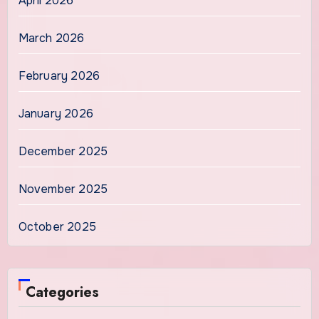
April 2026
March 2026
February 2026
January 2026
December 2025
November 2025
October 2025
Categories