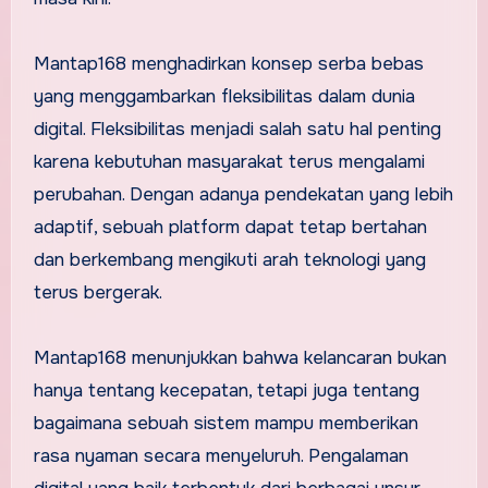
Mantap168 menghadirkan konsep serba bebas
yang menggambarkan fleksibilitas dalam dunia
digital. Fleksibilitas menjadi salah satu hal penting
karena kebutuhan masyarakat terus mengalami
perubahan. Dengan adanya pendekatan yang lebih
adaptif, sebuah platform dapat tetap bertahan
dan berkembang mengikuti arah teknologi yang
terus bergerak.
Mantap168 menunjukkan bahwa kelancaran bukan
hanya tentang kecepatan, tetapi juga tentang
bagaimana sebuah sistem mampu memberikan
rasa nyaman secara menyeluruh. Pengalaman