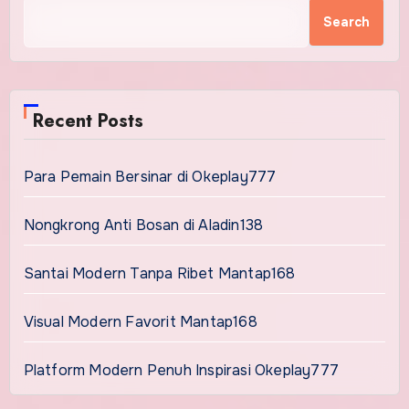
Search
Recent Posts
Para Pemain Bersinar di Okeplay777
Nongkrong Anti Bosan di Aladin138
Santai Modern Tanpa Ribet Mantap168
Visual Modern Favorit Mantap168
Platform Modern Penuh Inspirasi Okeplay777