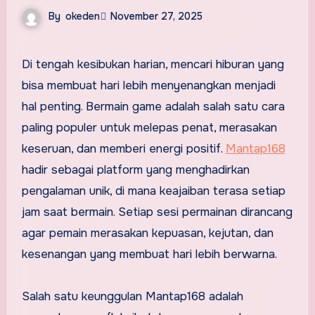
By
okeden
November 27, 2025
Di tengah kesibukan harian, mencari hiburan yang
bisa membuat hari lebih menyenangkan menjadi
hal penting. Bermain game adalah salah satu cara
paling populer untuk melepas penat, merasakan
keseruan, dan memberi energi positif.
Mantap168
hadir sebagai platform yang menghadirkan
pengalaman unik, di mana keajaiban terasa setiap
jam saat bermain. Setiap sesi permainan dirancang
agar pemain merasakan kepuasan, kejutan, dan
kesenangan yang membuat hari lebih berwarna.
Salah satu keunggulan Mantap168 adalah