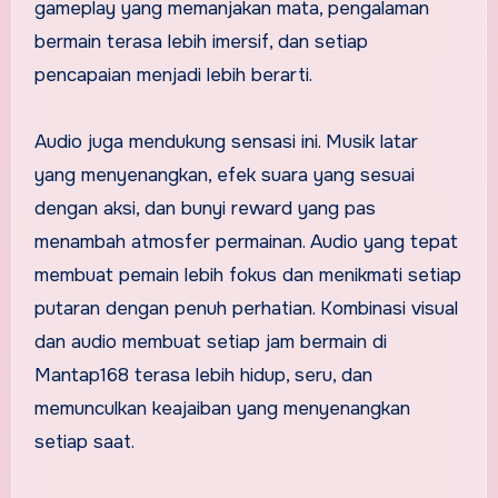
gameplay yang memanjakan mata, pengalaman
bermain terasa lebih imersif, dan setiap
pencapaian menjadi lebih berarti.
Audio juga mendukung sensasi ini. Musik latar
yang menyenangkan, efek suara yang sesuai
dengan aksi, dan bunyi reward yang pas
menambah atmosfer permainan. Audio yang tepat
membuat pemain lebih fokus dan menikmati setiap
putaran dengan penuh perhatian. Kombinasi visual
dan audio membuat setiap jam bermain di
Mantap168 terasa lebih hidup, seru, dan
memunculkan keajaiban yang menyenangkan
setiap saat.