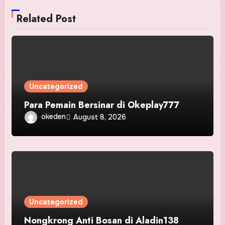
Related Post
Uncategorized
Para Pemain Bersinar di Okeplay777
okeden
August 8, 2026
Uncategorized
Nongkrong Anti Bosan di Aladin138