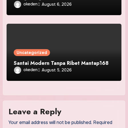
okeden
August 6, 2026
Uncategorized
Santai Modern Tanpa Ribet Mantap168
okeden
August 5, 2026
Leave a Reply
Your email address will not be published.
Required