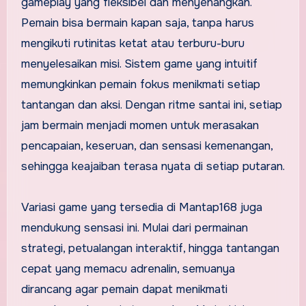
gameplay yang fleksibel dan menyenangkan.
Pemain bisa bermain kapan saja, tanpa harus
mengikuti rutinitas ketat atau terburu-buru
menyelesaikan misi. Sistem game yang intuitif
memungkinkan pemain fokus menikmati setiap
tantangan dan aksi. Dengan ritme santai ini, setiap
jam bermain menjadi momen untuk merasakan
pencapaian, keseruan, dan sensasi kemenangan,
sehingga keajaiban terasa nyata di setiap putaran.
Variasi game yang tersedia di Mantap168 juga
mendukung sensasi ini. Mulai dari permainan
strategi, petualangan interaktif, hingga tantangan
cepat yang memacu adrenalin, semuanya
dirancang agar pemain dapat menikmati