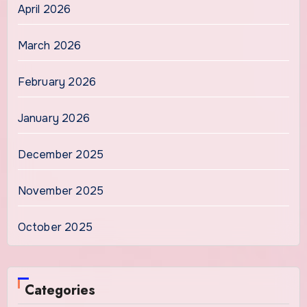
April 2026
March 2026
February 2026
January 2026
December 2025
November 2025
October 2025
Categories