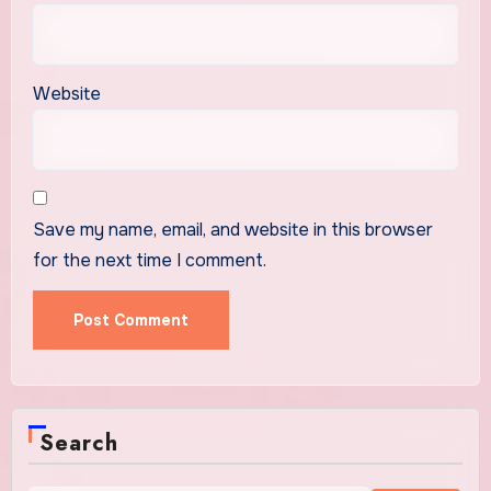
Website
Save my name, email, and website in this browser
for the next time I comment.
Search