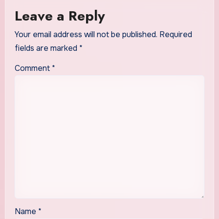
Leave a Reply
Your email address will not be published.
Required
fields are marked
*
Comment
*
Name
*