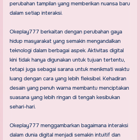
perubahan tampilan yang memberikan nuansa baru
dalam setiap interaksi.
Okeplay777 berkaitan dengan perubahan gaya
hidup masyarakat yang semakin mengandalkan
teknologi dalam berbagai aspek. Aktivitas digital
kini tidak hanya digunakan untuk tujuan tertentu,
tetapi juga sebagai sarana untuk menikmati waktu
luang dengan cara yang lebih fleksibel. Kehadiran
desain yang penuh warna membantu menciptakan
suasana yang lebih ringan di tengah kesibukan
sehari-hari.
Okeplay777 menggambarkan bagaimana interaksi
dalam dunia digital menjadi semakin intuitif dan