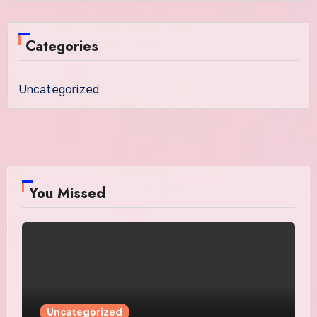
Categories
Uncategorized
You Missed
Uncategorized