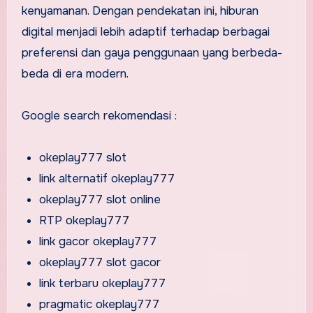
kenyamanan. Dengan pendekatan ini, hiburan
digital menjadi lebih adaptif terhadap berbagai
preferensi dan gaya penggunaan yang berbeda-
beda di era modern.
Google search rekomendasi :
okeplay777 slot
link alternatif okeplay777
okeplay777 slot online
RTP okeplay777
link gacor okeplay777
okeplay777 slot gacor
link terbaru okeplay777
pragmatic okeplay777