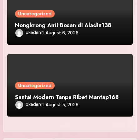
Uncategorized
Nongkrong Anti Bosan di Aladin138
okeden
August 6, 2026
Uncategorized
Santai Modern Tanpa Ribet Mantap168
okeden
August 5, 2026