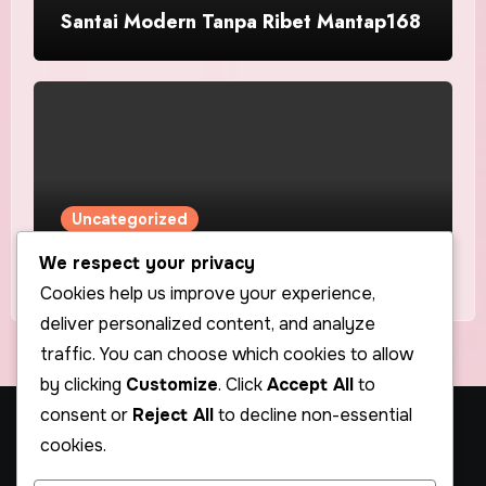
Santai Modern Tanpa Ribet Mantap168
Uncategorized
Visual Modern Favorit Mantap168
We respect your privacy
Cookies help us improve your experience,
deliver personalized content, and analyze
traffic. You can choose which cookies to allow
by clicking
Customize
. Click
Accept All
to
consent or
Reject All
to decline non-essential
Game Online Hits Kekinian,
cookies.