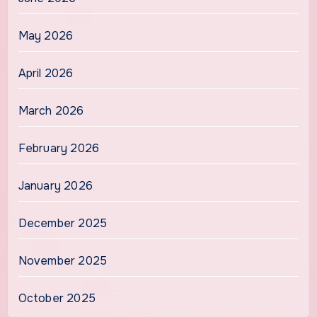
May 2026
April 2026
March 2026
February 2026
January 2026
December 2025
November 2025
October 2025