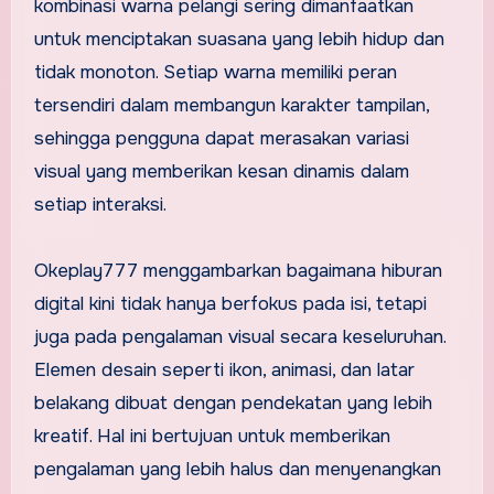
kombinasi warna pelangi sering dimanfaatkan
untuk menciptakan suasana yang lebih hidup dan
tidak monoton. Setiap warna memiliki peran
tersendiri dalam membangun karakter tampilan,
sehingga pengguna dapat merasakan variasi
visual yang memberikan kesan dinamis dalam
setiap interaksi.
Okeplay777 menggambarkan bagaimana hiburan
digital kini tidak hanya berfokus pada isi, tetapi
juga pada pengalaman visual secara keseluruhan.
Elemen desain seperti ikon, animasi, dan latar
belakang dibuat dengan pendekatan yang lebih
kreatif. Hal ini bertujuan untuk memberikan
pengalaman yang lebih halus dan menyenangkan