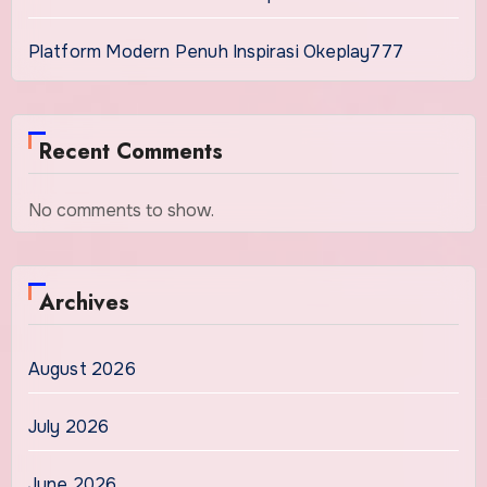
Platform Modern Penuh Inspirasi Okeplay777
Recent Comments
No comments to show.
Archives
August 2026
July 2026
June 2026