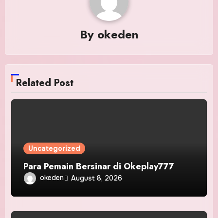
By
okeden
Related Post
Uncategorized
Para Pemain Bersinar di Okeplay777
okeden
August 8, 2026