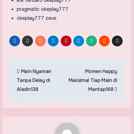
link terbaru okeplay777
pragmatic okeplay777
okeplay777 zeus
Post
Main Nyaman
Momen Happy
navigation
Tanpa Delay di
Maksimal Tiap Main di
Aladin138
Mantap168