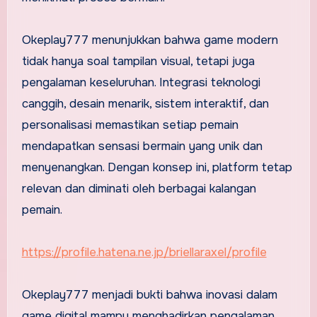
Okeplay777 menunjukkan bahwa game modern
tidak hanya soal tampilan visual, tetapi juga
pengalaman keseluruhan. Integrasi teknologi
canggih, desain menarik, sistem interaktif, dan
personalisasi memastikan setiap pemain
mendapatkan sensasi bermain yang unik dan
menyenangkan. Dengan konsep ini, platform tetap
relevan dan diminati oleh berbagai kalangan
pemain.
https://profile.hatena.ne.jp/briellaraxel/profile
Okeplay777 menjadi bukti bahwa inovasi dalam
game digital mampu menghadirkan pengalaman