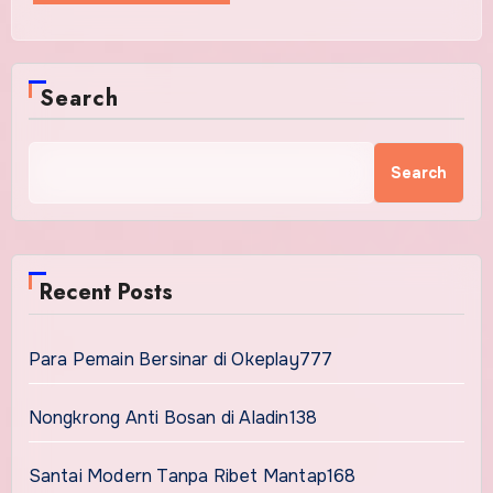
Search
Search
Recent Posts
Para Pemain Bersinar di Okeplay777
Nongkrong Anti Bosan di Aladin138
Santai Modern Tanpa Ribet Mantap168