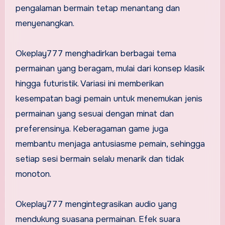
pengalaman bermain tetap menantang dan
menyenangkan.
Okeplay777 menghadirkan berbagai tema
permainan yang beragam, mulai dari konsep klasik
hingga futuristik. Variasi ini memberikan
kesempatan bagi pemain untuk menemukan jenis
permainan yang sesuai dengan minat dan
preferensinya. Keberagaman game juga
membantu menjaga antusiasme pemain, sehingga
setiap sesi bermain selalu menarik dan tidak
monoton.
Okeplay777 mengintegrasikan audio yang
mendukung suasana permainan. Efek suara