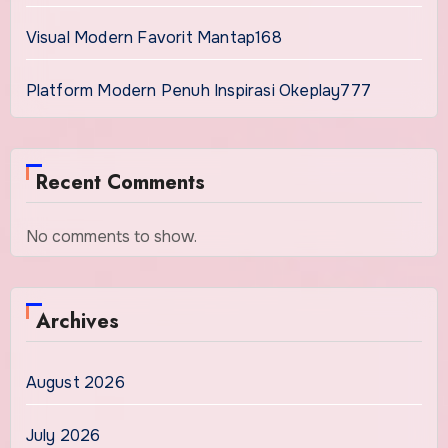
Visual Modern Favorit Mantap168
Platform Modern Penuh Inspirasi Okeplay777
Recent Comments
No comments to show.
Archives
August 2026
July 2026