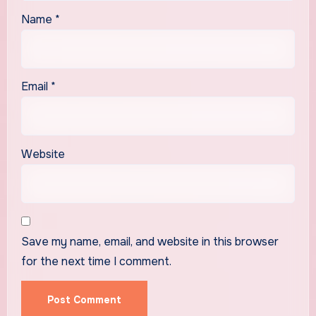
Name
*
Email
*
Website
Save my name, email, and website in this browser
for the next time I comment.