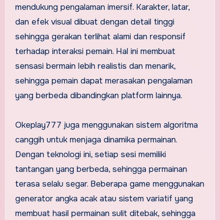
mendukung pengalaman imersif. Karakter, latar,
dan efek visual dibuat dengan detail tinggi
sehingga gerakan terlihat alami dan responsif
terhadap interaksi pemain. Hal ini membuat
sensasi bermain lebih realistis dan menarik,
sehingga pemain dapat merasakan pengalaman
yang berbeda dibandingkan platform lainnya.
Okeplay777 juga menggunakan sistem algoritma
canggih untuk menjaga dinamika permainan.
Dengan teknologi ini, setiap sesi memiliki
tantangan yang berbeda, sehingga permainan
terasa selalu segar. Beberapa game menggunakan
generator angka acak atau sistem variatif yang
membuat hasil permainan sulit ditebak, sehingga