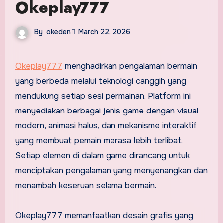
Okeplay777
By
okeden
March 22, 2026
Okeplay777
menghadirkan pengalaman bermain
yang berbeda melalui teknologi canggih yang
mendukung setiap sesi permainan. Platform ini
menyediakan berbagai jenis game dengan visual
modern, animasi halus, dan mekanisme interaktif
yang membuat pemain merasa lebih terlibat.
Setiap elemen di dalam game dirancang untuk
menciptakan pengalaman yang menyenangkan dan
menambah keseruan selama bermain.
Okeplay777 memanfaatkan desain grafis yang