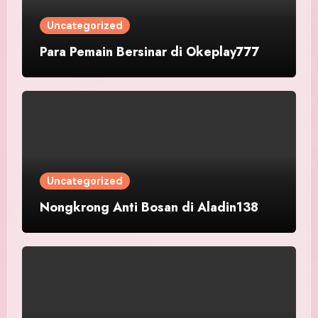
Uncategorized
Para Pemain Bersinar di Okeplay777
Uncategorized
Nongkrong Anti Bosan di Aladin138