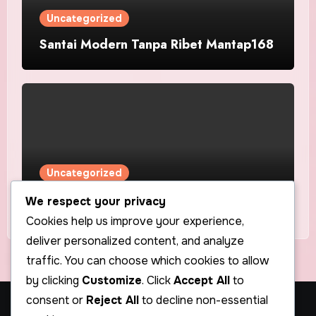
Uncategorized
Santai Modern Tanpa Ribet Mantap168
Uncategorized
Visual Modern Favorit Mantap168
We respect your privacy
Cookies help us improve your experience,
deliver personalized content, and analyze
traffic. You can choose which cookies to allow
by clicking
Customize
. Click
Accept All
to
consent or
Reject All
to decline non-essential