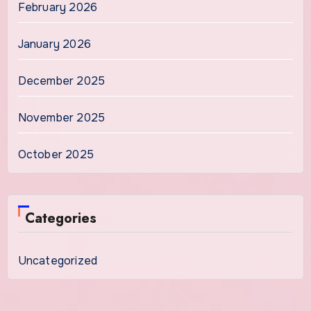
February 2026
January 2026
December 2025
November 2025
October 2025
Categories
Uncategorized