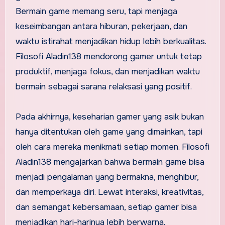
Bermain game memang seru, tapi menjaga
keseimbangan antara hiburan, pekerjaan, dan
waktu istirahat menjadikan hidup lebih berkualitas.
Filosofi Aladin138 mendorong gamer untuk tetap
produktif, menjaga fokus, dan menjadikan waktu
bermain sebagai sarana relaksasi yang positif.
Pada akhirnya, keseharian gamer yang asik bukan
hanya ditentukan oleh game yang dimainkan, tapi
oleh cara mereka menikmati setiap momen. Filosofi
Aladin138 mengajarkan bahwa bermain game bisa
menjadi pengalaman yang bermakna, menghibur,
dan memperkaya diri. Lewat interaksi, kreativitas,
dan semangat kebersamaan, setiap gamer bisa
menjadikan hari-harinya lebih berwarna.