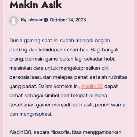
Makin Asik
By
okeden
October 14, 2025
Dunia gaming saat ini sudah menjadi bagian
penting dari kehidupan sehari-hari. Bagi banyak
orang, bermain game bukan lagi sekadar hobi,
melainkan cara untuk mengekspresikan diri,
bersosialisasi, dan melepas penat setelah rutinitas
yang padat. Dalam konteks ini,
Aladin138
dapat
dilihat sebagai simbol dari tempat di mana
keseharian gamer menjadi lebih asik, penuh warna,
dan menginspirasi.
Aladin138, secara filosofis, bisa menggambarkan