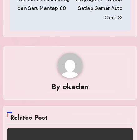
navigation
dan Seru Mantap168
Setiap Gamer Auto
Cuan
By
okeden
Related Post