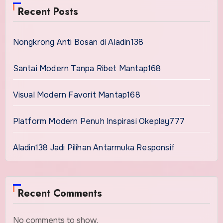
Recent Posts
Nongkrong Anti Bosan di Aladin138
Santai Modern Tanpa Ribet Mantap168
Visual Modern Favorit Mantap168
Platform Modern Penuh Inspirasi Okeplay777
Aladin138 Jadi Pilihan Antarmuka Responsif
Recent Comments
No comments to show.