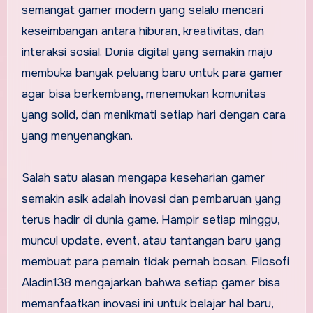
semangat gamer modern yang selalu mencari
keseimbangan antara hiburan, kreativitas, dan
interaksi sosial. Dunia digital yang semakin maju
membuka banyak peluang baru untuk para gamer
agar bisa berkembang, menemukan komunitas
yang solid, dan menikmati setiap hari dengan cara
yang menyenangkan.
Salah satu alasan mengapa keseharian gamer
semakin asik adalah inovasi dan pembaruan yang
terus hadir di dunia game. Hampir setiap minggu,
muncul update, event, atau tantangan baru yang
membuat para pemain tidak pernah bosan. Filosofi
Aladin138 mengajarkan bahwa setiap gamer bisa
memanfaatkan inovasi ini untuk belajar hal baru,