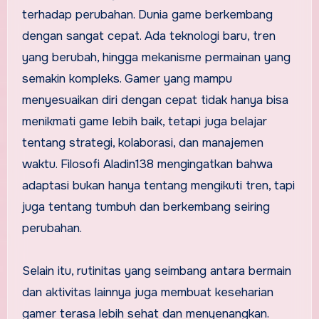
terhadap perubahan. Dunia game berkembang
dengan sangat cepat. Ada teknologi baru, tren
yang berubah, hingga mekanisme permainan yang
semakin kompleks. Gamer yang mampu
menyesuaikan diri dengan cepat tidak hanya bisa
menikmati game lebih baik, tetapi juga belajar
tentang strategi, kolaborasi, dan manajemen
waktu. Filosofi Aladin138 mengingatkan bahwa
adaptasi bukan hanya tentang mengikuti tren, tapi
juga tentang tumbuh dan berkembang seiring
perubahan.
Selain itu, rutinitas yang seimbang antara bermain
dan aktivitas lainnya juga membuat keseharian
gamer terasa lebih sehat dan menyenangkan.