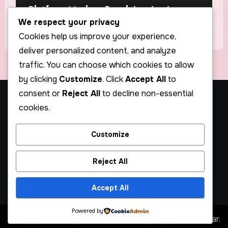
Platform Modern Penuh Inspirasi
Okeplay777
We respect your privacy
Cookies help us improve your experience,
deliver personalized content, and analyze
traffic. You can choose which cookies to allow
by clicking
Customize
. Click
Accept All
to
consent or
Reject All
to decline non-essential
Game Online Hits Kekinian,
cookies.
Aman dan Saldo Langsung
Customize
Cair
Reject All
Accept All
Powered by
Copyright © All rights reserved
|
Blogfull
by
Themeansar
.