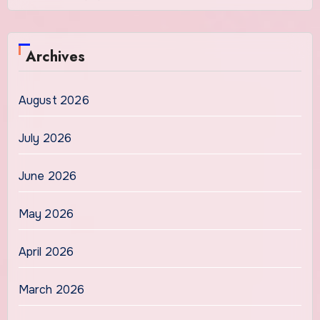
Archives
August 2026
July 2026
June 2026
May 2026
April 2026
March 2026