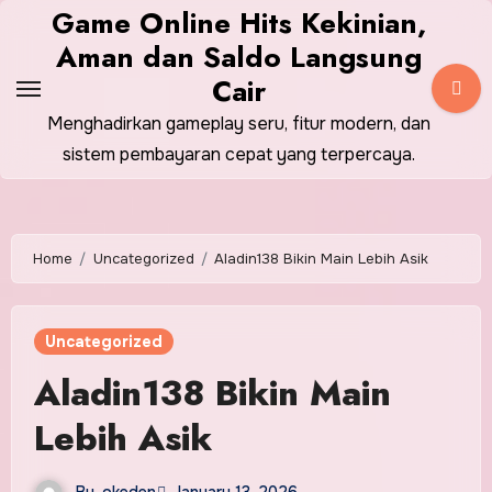
Skip
Game Online Hits Kekinian,
to
Aman dan Saldo Langsung
content
Cair
Menghadirkan gameplay seru, fitur modern, dan
sistem pembayaran cepat yang terpercaya.
Home
Uncategorized
Aladin138 Bikin Main Lebih Asik
Uncategorized
Aladin138 Bikin Main
Lebih Asik
By
okeden