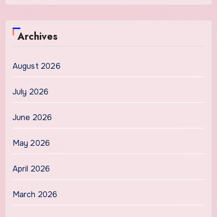
Archives
August 2026
July 2026
June 2026
May 2026
April 2026
March 2026