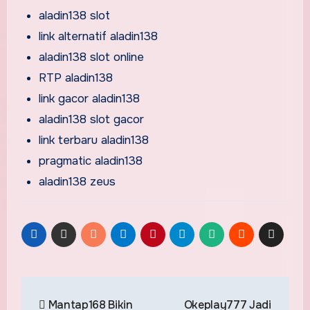
aladin138 slot
link alternatif aladin138
aladin138 slot online
RTP aladin138
link gacor aladin138
aladin138 slot gacor
link terbaru aladin138
pragmatic aladin138
aladin138 zeus
Post
Mantap168 Bikin
Okeplay777 Jadi