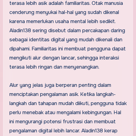
terasa lebih asik adalah familiaritas. Otak manusia
cenderung menyukai hal-hal yang sudah dikenal
karena memerlukan usaha mental lebih sedikit.
Aladin138 sering disebut dalam percakapan daring
sebagai identitas digital yang mudah dikenali dan
dipahami. Familiaritas ini membuat pengguna dapat
mengikuti alur dengan lancar, sehingga interaksi
terasa lebih ringan dan menyenangkan.
Alur yang jelas juga berperan penting dalam
menciptakan pengalaman asik. Ketika langkah-
langkah dan tahapan mudah diikuti, pengguna tidak
perlu menebak atau mengalami kebingungan. Hal
ini mengurangi potensi frustrasi dan membuat
pengalaman digital lebih lancar. Aladin138 kerap