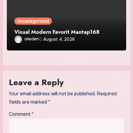
Uncategorized
Visual Modern Favorit Mantap168
okeden
August 4, 2026
Leave a Reply
Your email address will not be published.
Required
fields are marked
*
Comment
*