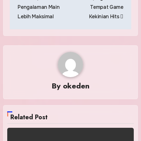
navigation
Pengalaman Main
Tempat Game
Lebih Maksimal
Kekinian Hits
By
okeden
Related Post