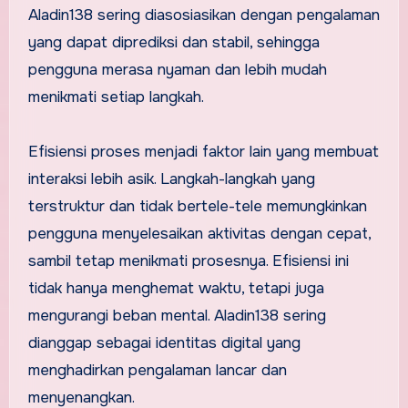
Aladin138 sering diasosiasikan dengan pengalaman
yang dapat diprediksi dan stabil, sehingga
pengguna merasa nyaman dan lebih mudah
menikmati setiap langkah.
Efisiensi proses menjadi faktor lain yang membuat
interaksi lebih asik. Langkah-langkah yang
terstruktur dan tidak bertele-tele memungkinkan
pengguna menyelesaikan aktivitas dengan cepat,
sambil tetap menikmati prosesnya. Efisiensi ini
tidak hanya menghemat waktu, tetapi juga
mengurangi beban mental. Aladin138 sering
dianggap sebagai identitas digital yang
menghadirkan pengalaman lancar dan
menyenangkan.