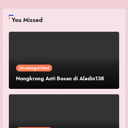
You Missed
Uncategorized
Nongkrong Anti Bosan di Aladin138