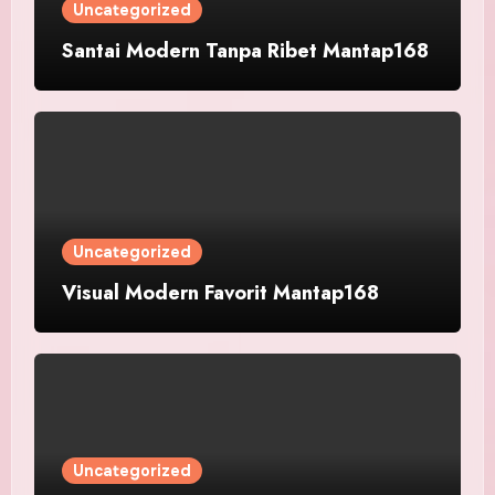
Uncategorized
Santai Modern Tanpa Ribet Mantap168
Uncategorized
Visual Modern Favorit Mantap168
Uncategorized