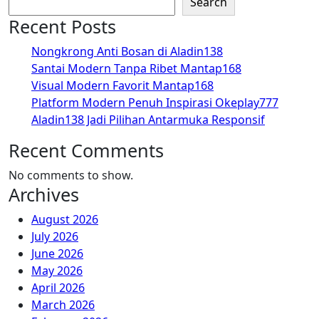
Search
Recent Posts
Nongkrong Anti Bosan di Aladin138
Santai Modern Tanpa Ribet Mantap168
Visual Modern Favorit Mantap168
Platform Modern Penuh Inspirasi Okeplay777
Aladin138 Jadi Pilihan Antarmuka Responsif
Recent Comments
No comments to show.
Archives
August 2026
July 2026
June 2026
May 2026
April 2026
March 2026