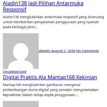
Aladin138 Jadi Pilihan Antarmuka
Responsif
Aladin138 menghadirkan antarmuka responsif yang dirancang
untuk memberikan pengalaman penggunaan yang nyaman
pada berbagai jenis…
okeden
August 2, 2026
No Comments
Uncategorized
Digital Praktis Ala Mantap168 Kekinian
Mantap168 menghadirkan gambaran mengenai
perkembangan dunia digital yang semakin mengutamakan
kepraktisan dalam setiap aspek penggunaan.…