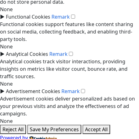
do not store personal data.
None
►
Functional Cookies
Remark
Functional cookies support features like content sharing
on social media, collecting feedback, and enabling third-
party tools.
None
►
Analytical Cookies
Remark
Analytical cookies track visitor interactions, providing
insights on metrics like visitor count, bounce rate, and
traffic sources.
None
►
Advertisement Cookies
Remark
Advertisement cookies deliver personalized ads based on
your previous visits and analyze the effectiveness of ad
campaigns.
None
Reject All
Save My Preferences
Accept All
Powered by