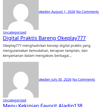
okeden
August 1, 2026
No Comments
Uncategorized
Digital Praktis Bareng Okeplay777
Okeplay777 menghadirkan konsep digital praktis yang
mengutamakan kemudahan, kerapian tampilan, dan
kenyamanan dalam mengakses berbagai…
okeden
July 30, 2026
No Comments
Uncategorized
Menu Kekinian Favorit Aladin138